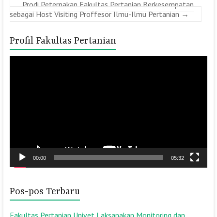
Prodi Peternakan Fakultas Pertanian Berkesempatan
sebagai Host Visiting Proffesor Ilmu-Ilmu Pertanian
→
Profil Fakultas Pertanian
Pemutar
Video
00:00
05:32
Pos-pos Terbaru
Fakultas Pertanian Univet Laksanakan Monitoring dan