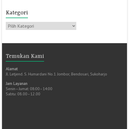
Kategori
Kategori
Temukan Kami
Alamat
Jl. Letjend. S. Humardani No.1 Jombor, Bendosari, Sukoharjo
Jam Layanan
Senin—Jumat: 08:00–14:00
Sabtu: 08.00–12.00