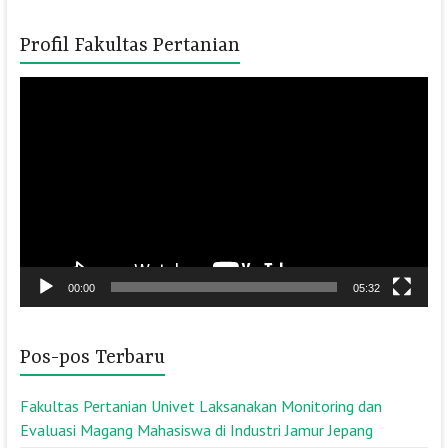
Profil Fakultas Pertanian
Pemutar
Video
00:00
05:32
Pos-pos Terbaru
Fakultas Pertanian Univet Laksanakan Monitoring dan
Evaluasi Magang Mahasiswa di Industri Jamur Jepang