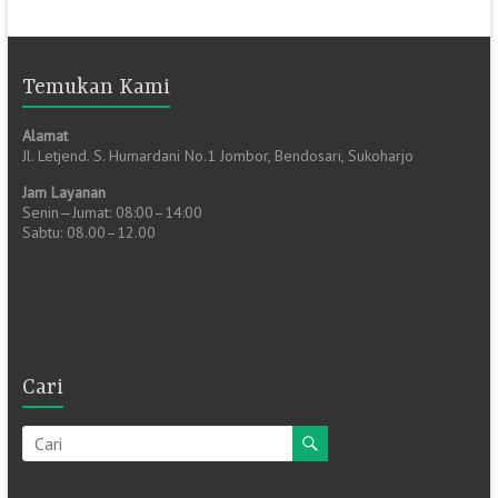
Temukan Kami
Alamat
Jl. Letjend. S. Humardani No.1 Jombor, Bendosari, Sukoharjo
Jam Layanan
Senin—Jumat: 08:00–14:00
Sabtu: 08.00–12.00
Cari