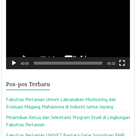
Pemutar
Video
00:00
05:32
Pos-pos Terbaru
Fakultas Pertanian Univet Laksanakan Monitoring dan
Evaluasi Magang Mahasiswa di Industri Jamur Jepang
Pelantikan Ketua dan Sekretasis Program Studi di Lingkungan
Fakultas Pertanian
Fakultas Pertanian UNIVET Bantara Gelar Sosialisasi PMB