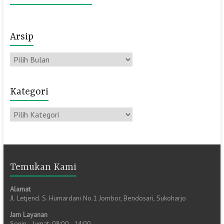
Arsip
Arsip
Kategori
Kategori
Temukan Kami
Alamat
Jl. Letjend. S. Humardani No.1 Jombor, Bendosari, Sukoharjo
Jam Layanan
Senin—Jumat: 08:00–14:00