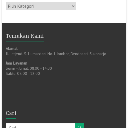
Kategori
Temukan Kami
Alamat
Jl. Letjend. S. Humardani No.1 Jombor, Bendosari, Sukoharjo
Jam Layanan
Senin—Jumat: 08:00–14:00
Sabtu: 08.00–12.00
Cari