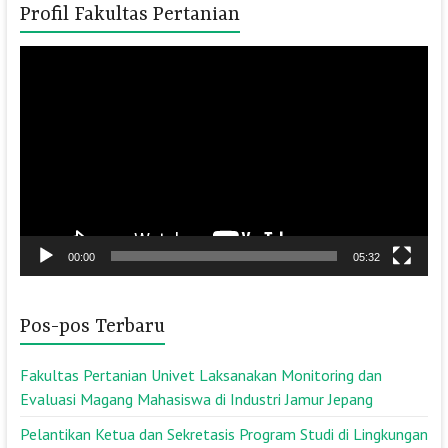
Profil Fakultas Pertanian
Pemutar
Video
00:00
05:32
Pos-pos Terbaru
Fakultas Pertanian Univet Laksanakan Monitoring dan
Evaluasi Magang Mahasiswa di Industri Jamur Jepang
Pelantikan Ketua dan Sekretasis Program Studi di Lingkungan