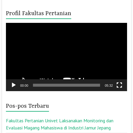
Profil Fakultas Pertanian
Pemutar
Video
00:00
05:32
Pos-pos Terbaru
Fakultas Pertanian Univet Laksanakan Monitoring dan
Evaluasi Magang Mahasiswa di Industri Jamur Jepang